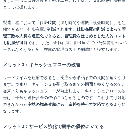
ます。一般には外注業者も外注工程として捉え、支給品を仕掛在庫
として把握します。
製造工程において「停滞時間（待ち時間や運搬・検査時間）」を短
縮できると、仕掛在庫が削減されます。
仕掛在庫の削減によって管
理工数や人員を適正化できると、管理費をはじめとした人的コスト
も削減が可能
です。 また、余剰在庫に割り当てていた保管用のスペ
ースもなくなるため、在庫の管理コストの削減にも役立ちます。
メリット3：キャッシュフローの改善
リードタイムを短縮できると、受注から納品までの期間が短くなり
ます。つまり、キャッシュを受け取るまでの期間も短くなるので、
従来よりもキャッシュフローが向上します。キャッシュフローの改
善は、十分な運転資金の確保につながるものです。これまでは対応
できなかった
突然の増産依頼にも、余裕を持って対応できる
ように
なります。
メリット3：サービス強化で競争の優位に立てる