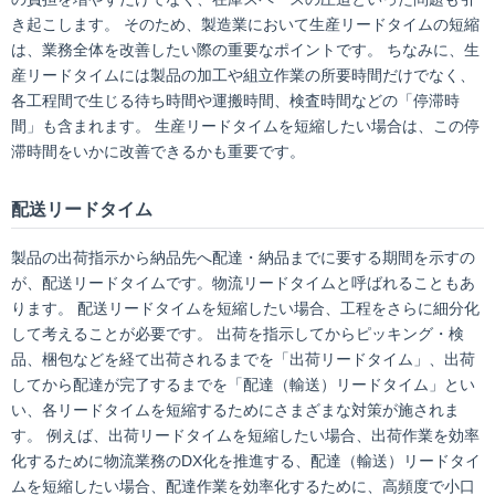
き起こします。 そのため、製造業において生産リードタイムの短縮
は、業務全体を改善したい際の重要なポイントです。 ちなみに、生
産リードタイムには製品の加工や組立作業の所要時間だけでなく、
各工程間で生じる待ち時間や運搬時間、検査時間などの「停滞時
間」も含まれます。 生産リードタイムを短縮したい場合は、この停
滞時間をいかに改善できるかも重要です。
配送リードタイム
製品の出荷指示から納品先へ配達・納品までに要する期間を示すの
が、配送リードタイムです。物流リードタイムと呼ばれることもあ
ります。 配送リードタイムを短縮したい場合、工程をさらに細分化
して考えることが必要です。 出荷を指示してからピッキング・検
品、梱包などを経て出荷されるまでを「出荷リードタイム」、出荷
してから配達が完了するまでを「配達（輸送）リードタイム」とい
い、各リードタイムを短縮するためにさまざまな対策が施されま
す。 例えば、出荷リードタイムを短縮したい場合、出荷作業を効率
化するために物流業務のDX化を推進する、配達（輸送）リードタイ
ムを短縮したい場合、配達作業を効率化するために、高頻度で小口