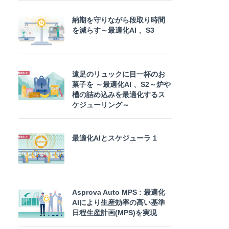
納期を守りながら段取り時間
を減らす～最適化AI 、S3
遠足のリュックに目一杯のお
菓子を ～最適化AI 、S2～炉や
槽の詰め込みを最適化するス
ケジューリング～
最適化AIとスケジューラ 1
Asprova Auto MPS : 最適化
AIにより生産効率の高い基準
日程生産計画(MPS)を実現