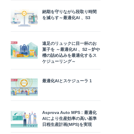
納期を守りながら段取り時間
を減らす～最適化AI 、S3
遠足のリュックに目一杯のお
菓子を ～最適化AI 、S2～炉や
槽の詰め込みを最適化するス
ケジューリング～
最適化AIとスケジューラ 1
Asprova Auto MPS : 最適化
AIにより生産効率の高い基準
日程生産計画(MPS)を実現