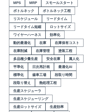
MPS
MRP
スモールスタート
ボトルネック
ボトルネック工程
リスケジュール
リードタイム
リードタイム短縮
ロットサイズ
ワイヤーハーネス
効率化
動的最適化
在庫
在庫保有コスト
在庫削減
在庫管理
塗装工程
多品種少量生産
安全在庫
属人化
平準化
日次再計画
最適化AI
標準化
歯車工場
段取り時間
段取り替え
熱処理工程
生産スケジューラ
生産スケジューリング
生産ロットサイズ
生産効率