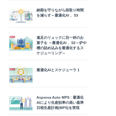
納期を守りながら段取り時間
を減らす～最適化AI 、S3
遠足のリュックに目一杯のお
菓子を ～最適化AI 、S2～炉や
槽の詰め込みを最適化するス
ケジューリング～
最適化AIとスケジューラ 1
Asprova Auto MPS : 最適化
AIにより生産効率の高い基準
日程生産計画(MPS)を実現