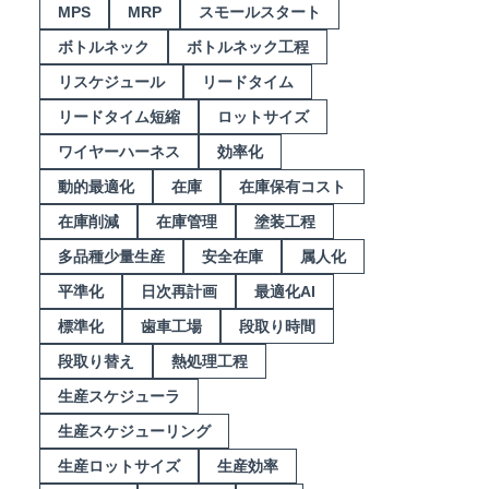
MPS
MRP
スモールスタート
ボトルネック
ボトルネック工程
リスケジュール
リードタイム
リードタイム短縮
ロットサイズ
ワイヤーハーネス
効率化
動的最適化
在庫
在庫保有コスト
在庫削減
在庫管理
塗装工程
多品種少量生産
安全在庫
属人化
平準化
日次再計画
最適化AI
標準化
歯車工場
段取り時間
段取り替え
熱処理工程
生産スケジューラ
生産スケジューリング
生産ロットサイズ
生産効率