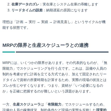
在庫データのズレ
：実在庫とシステム在庫の乖離します
リードタイムの誤差
：納期遅延の原因になります
理想は「計画 → 実行 → 実績 → 計画見直し」というサイクルが機
能する状態です。
MRPの限界と生産スケジューラとの連携
MRPには、いくつかの限界があります。その代表的なものが、「無
限能力」でスケジューリングを行う点です。これは、設備や人員の
制約を考慮せずに計画を立てる方式であり、加えて固定されたリー
ドタイムで資材の所要時期を計算するため、実際の現場の状況とは
ズレが生じやすくなります。つまり、資材が「いつ必要になるの
か」を正確に把握するのが難しいという課題があります。
一方、
生産スケジューラ
は「
有限能力
」でスケジュールするため、
設備や人員の稼働状況、制約条件など現場の実態を反映した
現実的