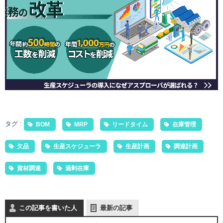
タグ :
BOM
MRP
リードタイム
在庫管理
欠品
生産スケジューラ
生産計画
調達計画
資材調達
過剰在庫
この記事を書いた人
最新の記事