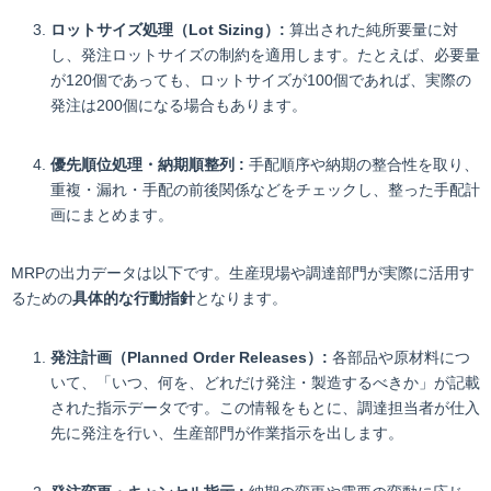
ロットサイズ処理（Lot Sizing）:
算出された純所要量に対
し、発注ロットサイズの制約を適用します。たとえば、必要量
が120個であっても、ロットサイズが100個であれば、実際の
発注は200個になる場合もあります。
優先順位処理・納期順整列 :
手配順序や納期の整合性を取り、
重複・漏れ・手配の前後関係などをチェックし、整った手配計
画にまとめます。
MRPの出力データは以下です。生産現場や調達部門が実際に活用す
るための
具体的な行動指針
となります。
発注計画（Planned Order Releases）:
各部品や原材料につ
いて、「いつ、何を、どれだけ発注・製造するべきか」が記載
された指示データです。この情報をもとに、調達担当者が仕入
先に発注を行い、生産部門が作業指示を出します。