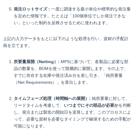
発注ロットサイズ :
一度に調達する最小単位や標準的な発注量
を定めた情報です。たとえば「100個単位でしか発注できな
い」といった制約を反映させるために使われます。
上記の入力データをもとに以下のような処理を行い、資材の手配計
画を立てます。
所要量展開（Netting）:
MPSに基づいて、各製品に必要な部
品の数量を、BOMを使って階層的に展開します。その上で、
すでに存在する在庫や発注済み分を差し引き、「純所要量
（Net Requirements）」を算出します。
タイムフェーズ処理（時間軸への展開）:
純所要量に対して、
リードタイムを考慮して、
いつまでにその部品が必要か
を判断
し、発注または製造の開始日を逆算します。このプロセスによ
って、必要な資材を必要なタイミングで確保するための手配が
可能になります。