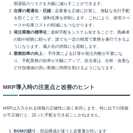
期遅延のリスクを大幅に減らすことができます。
在庫の最適化・圧縮 :
必要量を正確に計算し、無駄な先行手配
を防ぐことで、過剰在庫を抑制します。これにより、保管スペ
ースや在庫コストの削減にもつながります。
発注業務の標準化 :
資材手配をシステム化することで、熟練者
の勘や経験に頼らず、誰でも一定の精度で業務を遂行できるよ
うになります。属人化の排除にも貢献します。
業務効率の向上 :
手作業による計算や発注判断が不要にな
り、手配業務の効率が大幅にアップ。担当者は、分析・改善な
ど付加価値の高い業務に時間を割けるようになります。
MRP導入時の注意点と改善のヒント
MRPは入力される情報の正確性に強く依存します。特に以下の情報
が不正確だと、誤った手配を引き起こしかねません。
BOMの誤り
：部品構成が違うと必要量が狂います