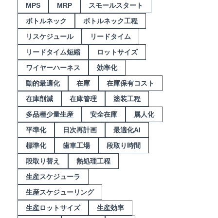
MPS
MRP
スモールスタート
ボトルネック
ボトルネック工程
リスケジュール
リードタイム
リードタイム短縮
ロットサイズ
ワイヤーハーネス
効率化
動的最適化
在庫
在庫保有コスト
在庫削減
在庫管理
塗装工程
多品種少量生産
安全在庫
属人化
平準化
日次再計画
最適化AI
標準化
歯車工場
段取り時間
段取り替え
熱処理工程
生産スケジューラ
生産スケジューリング
生産ロットサイズ
生産効率