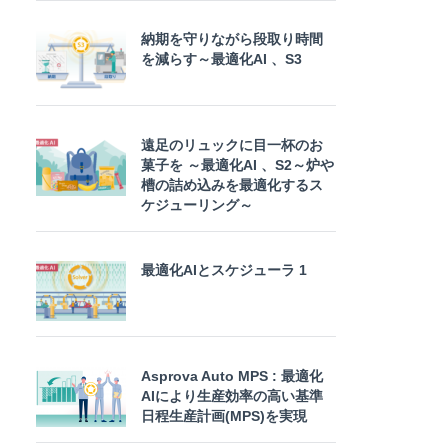
納期を守りながら段取り時間
を減らす～最適化AI 、S3
遠足のリュックに目一杯のお
菓子を ～最適化AI 、S2～炉や
槽の詰め込みを最適化するス
ケジューリング～
最適化AIとスケジューラ 1
Asprova Auto MPS : 最適化
AIにより生産効率の高い基準
日程生産計画(MPS)を実現