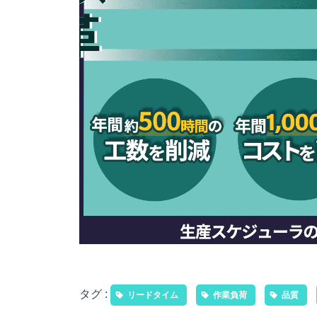
タグ :
リードタイム
作業負荷
品質