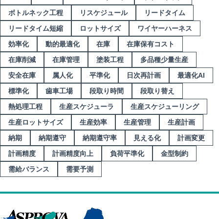
ボトルネック工程
リスケジュール
リードタイム
リードタイム短縮
ロットサイズ
ワイヤーハーネス
効率化
動的最適化
在庫
在庫保有コスト
在庫削減
在庫管理
塗装工程
多品種少量生産
安全在庫
属人化
平準化
日次再計画
最適化AI
標準化
歯車工場
段取り時間
段取り替え
熱処理工程
生産スケジューラ
生産スケジューリング
生産ロットサイズ
生産効率
生産管理
生産計画
納期
納期遵守
納期遵守率
見える化
計画変更
計画精度
計画精度向上
負荷平準化
金型制約
需給バランス
需要予測