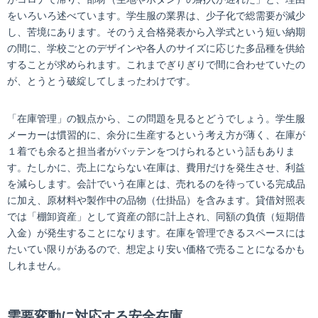
をいろいろ述べています。学生服の業界は、少子化で総需要が減少
し、苦境にあります。そのうえ合格発表から入学式という短い納期
の間に、学校ごとのデザインや各人のサイズに応じた多品種を供給
することが求められます。これまでぎりぎりで間に合わせていたの
が、とうとう破綻してしまったわけです。
「在庫管理」の観点から、この問題を見るとどうでしょう。学生服
メーカーは慣習的に、余分に生産するという考え方が薄く、在庫が
１着でも余ると担当者がバッテンをつけられるという話もありま
す。たしかに、売上にならない在庫は、費用だけを発生させ、利益
を減らします。会計でいう在庫とは、売れるのを待っている完成品
に加え、原材料や製作中の品物（仕掛品）を含みます。貸借対照表
では「棚卸資産」として資産の部に計上され、同額の負債（短期借
入金）が発生することになります。在庫を管理できるスペースには
たいてい限りがあるので、想定より安い価格で売ることになるかも
しれません。
需要変動に対応する安全在庫