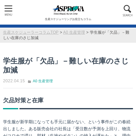
生産スケジューリングお役立ちコラム
生産スケジューラーコラムTOP
>
A0 生産管理
>
学生服が「欠品」－難
しい在庫のさじ加減
学生服が「欠品」－難しい在庫のさじ
加減
2022.04.15
A0 生産管理
欠品対策と在庫
学生服が新学期になっても手元に届かない、という事件がこの春続
出しました。ある販売会社の社長は「受注数が予測を上回り、物流
がコロナで滞り、部材（生地やボタン）の納入が遅れた」と、理由