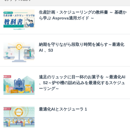
生産計画・スケジューリングの教科書 ～ 基礎か
ら学ぶ Asprova適用ガイド ～
納期を守りながら段取り時間を減らす～最適化
AI 、S3
遠足のリュックに目一杯のお菓子を ～最適化AI
、S2～炉や槽の詰め込みを最適化するスケジュ
ーリング～
最適化AIとスケジューラ 1