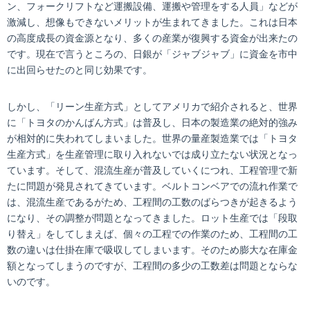
ン、フォークリフトなど運搬設備、運搬や管理をする人員」などが
激減し、想像もできないメリットが生まれてきました。これは日本
の高度成長の資金源となり、多くの産業が復興する資金が出来たの
です。現在で言うところの、日銀が「ジャブジャブ」に資金を市中
に出回らせたのと同じ効果です。
しかし、「リーン生産方式」としてアメリカで紹介されると、世界
に「トヨタのかんばん方式」は普及し、日本の製造業の絶対的強み
が相対的に失われてしまいました。世界の量産製造業では「トヨタ
生産方式」を生産管理に取り入れないでは成り立たない状況となっ
ています。そして、混流生産が普及していくにつれ、工程管理で新
たに問題が発見されてきています。ベルトコンベアでの流れ作業で
は、混流生産であるがため、工程間の工数のばらつきが起きるよう
になり、その調整が問題となってきました。ロット生産では「段取
り替え」をしてしまえば、個々の工程での作業のため、工程間の工
数の違いは仕掛在庫で吸収してしまいます。そのため膨大な在庫金
額となってしまうのですが、工程間の多少の工数差は問題とならな
いのです。