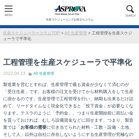
生産スケジューリングお役立ちコラム
生産スケジューラーコラムTOP
>
A0 生産管理
>
工程管理を生産スケジ
ューラで平準化
工程管理を生産スケジューラで平準化
2022.04.13
A0 生産管理
製造業を営むとすれば、生産管理で最も資金が少なくて済むのが
「受注生産」です。お客様の注文を受けてから材料購入をして生産
に掛かるのです。生産管理で工程管理を行い、納期も出来るだけ詰
めて、リードタイムなく現金化できると「投下資金」が必要なくな
ります。テスラのように「予約金」、つまり生産開始前に前払い金
を貰っておければ、むしろ設備資金などに回せます。つまり、製造
業では「
お客様の需要
に引き当てられた材料・工数・設備・土地、
そして人」以外は自社に存在しないようにする生産管理が究極なの