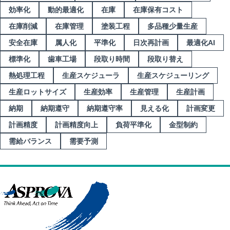
効率化
動的最適化
在庫
在庫保有コスト
在庫削減
在庫管理
塗装工程
多品種少量生産
安全在庫
属人化
平準化
日次再計画
最適化AI
標準化
歯車工場
段取り時間
段取り替え
熱処理工程
生産スケジューラ
生産スケジューリング
生産ロットサイズ
生産効率
生産管理
生産計画
納期
納期遵守
納期遵守率
見える化
計画変更
計画精度
計画精度向上
負荷平準化
金型制約
需給バランス
需要予測