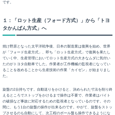
です。
１：「ロット生産（フォード方式）」から「トヨ
タかんばん方式」へ
焼け野原となった太平洋戦争後、日本の製造業は復興を始め、世界
が「フォード生産方式」、即ち「ロット生産方式」で復興を果たし
ていく中、生産管理においてロット生産方式の大きなムダに気付い
たのがトヨタ自動車でした。作業者が工作機械の監視者になってい
ることを改めることから生産技術の作業「カイゼン」が始まりまし
た。
旋盤の2台持ちです。自動送りをかけると、決められた寸法を削り終
えるところでストップをかけるまで操作は不要で、作業者はバイト
の破損など事故に対応するための監視者となっているのです。その
間に、もう1台の旋盤の操作が出来るのです。やがて、旋盤をストッ
プさせるのも自動にして、次工程のボール盤も操作できるようにな