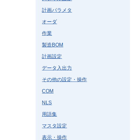
計画パラメタ
オーダ
作業
製造BOM
計画設定
データ入出力
その他の設定・操作
COM
NLS
用語集
マスタ設定
表示・操作