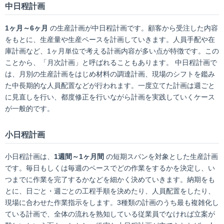
中日程計画
1ヶ月～6ヶ月
の生産計画が中日程計画です。顧客から受注した内容
をもとに、生産量や生産ペースを計画していきます。人員手配や在
庫計画など、1ヶ月単位で考える計画内容が多い点が特徴です。この
ことから、「月次計画」と呼ばれることもあります。 中日程計画で
は、月別の生産計画をはじめ材料の調達計画、現場のシフトを鑑み
た中長期的な人員配置などが行われます。一度立てた計画は週ごと
に見直しを行い、都度修正を行いながら計画を実践していくケース
が一般的です。
小日程計画
小日程計画は、
1週間～1ヶ月間
の短期スパンを対象とした生産計画
です。毎日もしくは毎週のペースでどの作業をするかを決定し、い
つまでに作業を完了するかなどを細かく決めていきます。納期をも
とに、日ごと・週ごとの工程手順を決めたり、人員配置をしたり、
現場に合わせた作業指示をします。3種類の計画のうち最も複雑化し
ている計画で、全体の流れを熟知している従業員でなければ立案が