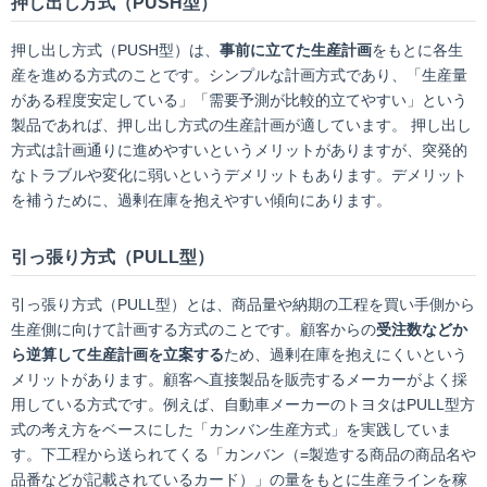
押し出し方式（PUSH型）
押し出し方式（PUSH型）は、
事前に立てた生産計画
をもとに各生
産を進める方式のことです。シンプルな計画方式であり、「生産量
がある程度安定している」「需要予測が比較的立てやすい」という
製品であれば、押し出し方式の生産計画が適しています。 押し出し
方式は計画通りに進めやすいというメリットがありますが、突発的
なトラブルや変化に弱いというデメリットもあります。デメリット
を補うために、過剰在庫を抱えやすい傾向にあります。
引っ張り方式（PULL型）
引っ張り方式（PULL型）とは、商品量や納期の工程を買い手側から
生産側に向けて計画する方式のことです。顧客からの
受注数などか
ら逆算して生産計画を立案する
ため、過剰在庫を抱えにくいという
メリットがあります。顧客へ直接製品を販売するメーカーがよく採
用している方式です。例えば、自動車メーカーのトヨタはPULL型方
式の考え方をベースにした「カンバン生産方式」を実践していま
す。下工程から送られてくる「カンバン（=製造する商品の商品名や
品番などが記載されているカード）」の量をもとに生産ラインを稼