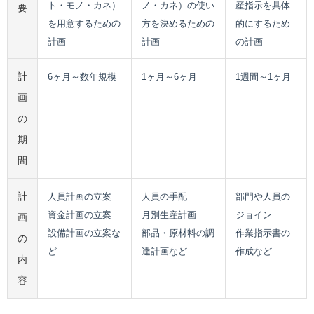
ト・モノ・カネ）
ノ・カネ）の使い
産指示を具体
要
を用意するための
方を決めるための
的にするため
計画
計画
の計画
計
6ヶ月～数年規模
1ヶ月～6ヶ月
1週間～1ヶ月
画
の
期
間
計
人員計画の立案
人員の手配
部門や人員の
資金計画の立案
月別生産計画
ジョイン
画
設備計画の立案な
部品・原材料の調
作業指示書の
の
ど
達計画など
作成など
内
容