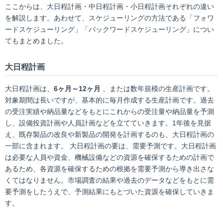
ここからは、大日程計画・中日程計画・小日程計画それぞれの違い
を解説します。あわせて、スケジューリングの方法である「フォワ
ードスケジューリング」「バックワードスケジューリング」につい
てもまとめました。
大日程計画
大日程計画は、
6ヶ月～12ヶ月
、または数年規模の生産計画です。
対象期間は長いですが、基本的に毎月作成する生産計画です。過去
の受注実績や納品量などをもとにこれからの受注量や納品量を予測
し、設備投資計画や人員計画などを立てていきます。1年後を見据
え、既存製品の改良や新製品の開発を計画するのも、大日程計画の
一部に含まれます。 大日程計画の要は、需要予測です。大日程計画
は必要な人員や資金、機械設備などの資源を確保するための計画で
あるため、各資源を確保するための根拠を需要予測から導き出さな
くてはなりません。市場調査の結果や過去のデータなどをもとに需
要予測をしたうえで、予測結果にもとづいた資源を確保していきま
す。