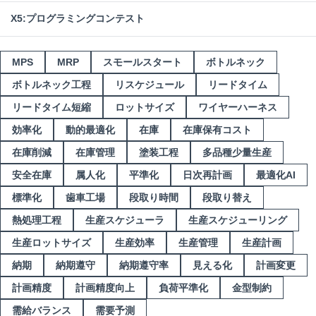
X5:プログラミングコンテスト
MPS
MRP
スモールスタート
ボトルネック
ボトルネック工程
リスケジュール
リードタイム
リードタイム短縮
ロットサイズ
ワイヤーハーネス
効率化
動的最適化
在庫
在庫保有コスト
在庫削減
在庫管理
塗装工程
多品種少量生産
安全在庫
属人化
平準化
日次再計画
最適化AI
標準化
歯車工場
段取り時間
段取り替え
熱処理工程
生産スケジューラ
生産スケジューリング
生産ロットサイズ
生産効率
生産管理
生産計画
納期
納期遵守
納期遵守率
見える化
計画変更
計画精度
計画精度向上
負荷平準化
金型制約
需給バランス
需要予測