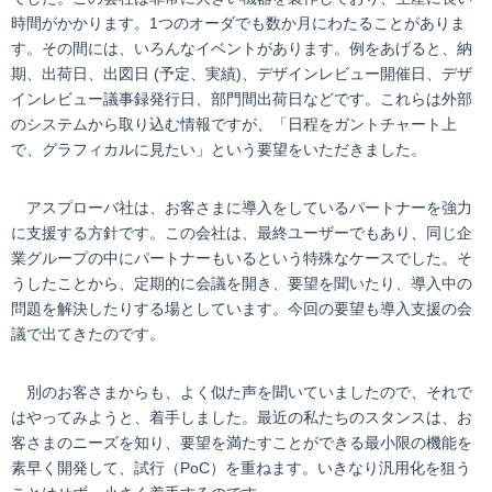
時間がかかります。1つのオーダでも数か月にわたることがありま
す。その間には、いろんなイベントがあります。例をあげると、納
期、出荷日、出図日 (予定、実績)、デザインレビュー開催日、デザ
インレビュー議事録発行日、部門間出荷日などです。これらは外部
のシステムから取り込む情報ですが、「日程をガントチャート上
で、グラフィカルに見たい」という要望をいただきました。
アスプローバ社は、お客さまに導入をしているパートナーを強力
に支援する方針です。この会社は、最終ユーザーでもあり、同じ企
業グループの中にパートナーもいるという特殊なケースでした。そ
うしたことから、定期的に会議を開き、要望を聞いたり、導入中の
問題を解決したりする場としています。今回の要望も導入支援の会
議で出てきたのです。
別のお客さまからも、よく似た声を聞いていましたので、それで
はやってみようと、着手しました。最近の私たちのスタンスは、お
客さまのニーズを知り、要望を満たすことができる最小限の機能を
素早く開発して、試行（PoC）を重ねます。いきなり汎用化を狙う