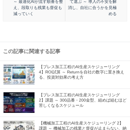
～ 最適化AIが流す順番を整
て選ぶ ～ 導入の不安を解
え、段取りも残業も督促も
消し、自社に合うかを見極
減っていく
める
この記事に関連する記事
【プレス加工工程のAI生産スケジューリング
4】ROI試算 ～ Returnを自社の数字に置き換え
る、投資対効果の考え方
【プレス加工工程のAI生産スケジューリング
2】課題 ～ 300品番・200金型、組めば組むほど
苦しくなるスケジュール
【機械加工工程のAI生産スケジューリング 2】
課題 ～ 機械加工の残業と督促が止まらない、納