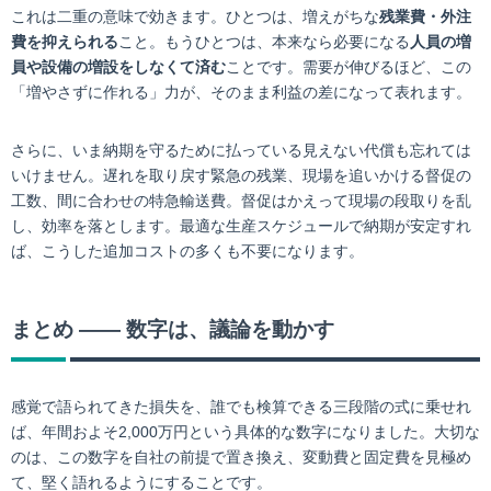
これは二重の意味で効きます。ひとつは、増えがちな
残業費・外注
費を抑えられる
こと。もうひとつは、本来なら必要になる
人員の増
員や設備の増設をしなくて済む
ことです。需要が伸びるほど、この
「増やさずに作れる」力が、そのまま利益の差になって表れます。
さらに、いま納期を守るために払っている見えない代償も忘れては
いけません。遅れを取り戻す緊急の残業、現場を追いかける督促の
工数、間に合わせの特急輸送費。督促はかえって現場の段取りを乱
し、効率を落とします。最適な生産スケジュールで納期が安定すれ
ば、こうした追加コストの多くも不要になります。
まとめ ―― 数字は、議論を動かす
感覚で語られてきた損失を、誰でも検算できる三段階の式に乗せれ
ば、年間およそ2,000万円という具体的な数字になりました。大切な
のは、この数字を自社の前提で置き換え、変動費と固定費を見極め
て、堅く語れるようにすることです。