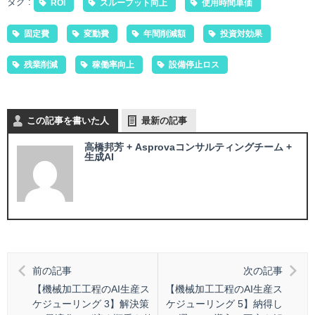
タグ :
ROI
スループット向上
使用時間単価
固定費
変動費
年間削減額
投資対効果
残業削減
稼働率向上
設備停止ロス
この記事を書いた人
最新の記事
高橋邦芳 + Asprovaコンサルティングチーム +
生成AI
前の記事
次の記事
【機械加工工程のAI生産ス
【機械加工工程のAI生産ス
ケジューリング 3】解決策
ケジューリング 5】納得し