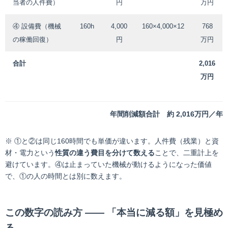
当者の人件費）
円
万円
④ 設備費（機械
160h
4,000
160×4,000×12
768
の稼働回復）
円
万円
合計
2,016
万円
年間削減額合計 約 2,016万円／年
※ ①と②は同じ160時間でも単価が違います。人件費（残業）と資
材・電力という
性質の違う費目を分けて数える
ことで、二重計上を
避けています。④は止まっていた機械が動けるようになった価値
で、①の人の時間とは別に数えます。
この数字の読み方 ―― 「本当に減る額」を見極め
る