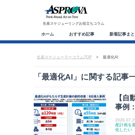
生産スケジューリングお役立ちコラム
ホーム
おすすめ記事
新着記事まと
生産スケジューラーコラムTOP
>
最適化AI
「
最適化AI
」に関する記事
【自
事例：
2026.07.2
産計画を
化したい