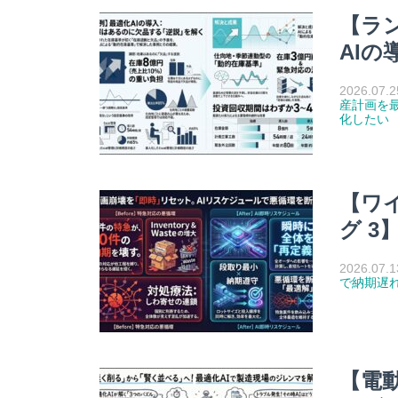
【ラ
AIの
2026.07.2
産計画を
化したい
【ワ
グ 3
2026.07.1
で納期遅
【電