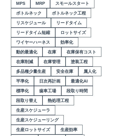
MPS
MRP
スモールスタート
ボトルネック
ボトルネック工程
リスケジュール
リードタイム
リードタイム短縮
ロットサイズ
ワイヤーハーネス
効率化
動的最適化
在庫
在庫保有コスト
在庫削減
在庫管理
塗装工程
多品種少量生産
安全在庫
属人化
平準化
日次再計画
最適化AI
標準化
歯車工場
段取り時間
段取り替え
熱処理工程
生産スケジューラ
生産スケジューリング
生産ロットサイズ
生産効率