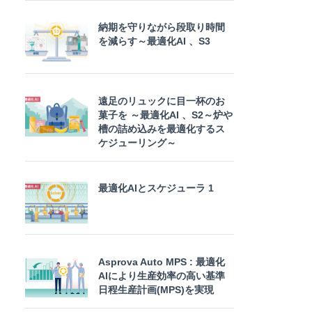
納期を守りながら段取り時間
を減らす～最適化AI 、S3
遠足のリュックに目一杯のお
菓子を ～最適化AI 、S2～炉や
槽の詰め込みを最適化するス
ケジューリング～
最適化AIとスケジューラ 1
Asprova Auto MPS : 最適化
AIにより生産効率の高い基準
日程生産計画(MPS)を実現