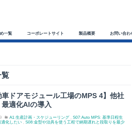
め一覧
コーポレートサイト
製品概要
お問い合わ
一覧
動車ドアモジュール工場のMPS 4】他社
最適化AIの導入
9
A1:生産計画・スケジューリング
,
S07:Auto MPS: 基準日程生
最適化したい
,
S08:金型や治具を使う工程で納期遅れと段取りを最少