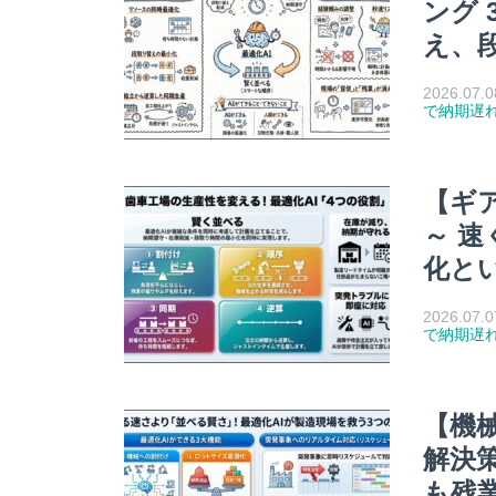
ング 
え、
2026.07.0
で納期遅
【ギ
～ 
化と
2026.07.0
で納期遅
【機
解決策
も残