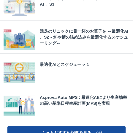
AI 、S3
遠足のリュックに目一杯のお菓子を ～最適化AI
、S2～炉や槽の詰め込みを最適化するスケジュ
ーリング～
最適化AIとスケジューラ 1
Asprova Auto MPS : 最適化AIにより生産効率
の高い基準日程生産計画(MPS)を実現
もっとおすすめ記事を見る