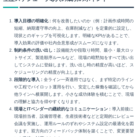
導入目標の明確化 :
何を改善したいのか（例：計画作成時間の
短縮、納期遵守率の向上、在庫削減など）を定量的に設定し、
現状とのギャップを可視化します。明確なKPIがあることで、
導入効果の評価や社内合意形成がスムーズになります。
制約条件の洗い出し :
設備能力や段取り時間、最小・最大ロッ
トサイズ、製造順序ルールなど、現場の暗黙知をすべて洗い出
してシステムに登録します。洗い出し時の精度が高いほど、ス
ケジューリングの精度が向上します。
段階的な導入 :
全ライン一斉適用ではなく、まず特定のライン
や工程でパイロット運用を行い、安定した稼働を確認してから
他ラインへ横展開します。小さな成功体験を積むことで、現場
の理解と協力を得やすくなります。
現場とITベンダーの継続的なコミュニケーション :
導入前後に
現場担当者、設備管理者、生産技術者などと定期的にレビュー
会議を実施し、運用ルールのずれやシステム設定の最適化を図
ります。双方向のフィードバック体制を築くことで、変更要望