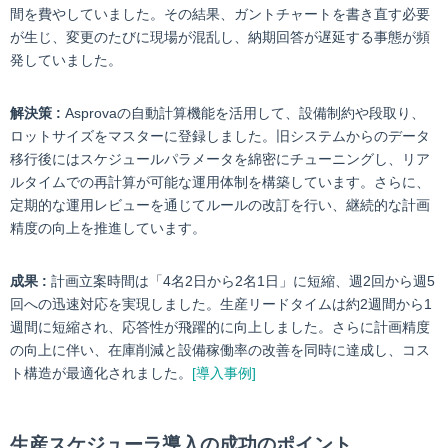
間を費やしていました。その結果、ガントチャートを書き直す必要
が生じ、変更のたびに現場が混乱し、納期回答が遅延する事態が頻
発していました。
解決策 :
Asprovaの自動計算機能を活用して、設備制約や段取り、
ロットサイズをマスターに登録しました。旧システムからのデータ
移行後にはスケジュールパラメータを綿密にチューニングし、リア
ルタイムでの再計算が可能な運用体制を構築しています。さらに、
定期的な運用レビューを通じてルールの改訂を行い、継続的な計画
精度の向上を推進しています。
成果 :
計画立案時間は「4名2日から2名1日」に短縮、週2回から週5
回への迅速対応を実現しました。生産リードタイムは約2週間から1
週間に短縮され、応答性が飛躍的に向上しました。さらに計画精度
の向上に伴い、在庫削減と設備稼働率の改善を同時に達成し、コス
ト構造が最適化されました。
[導入事例]
生産スケジューラ導入の成功のポイント