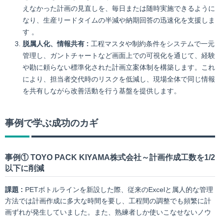
えなかった計画の見直しを、毎日または随時実施できるように
なり、生産リードタイムの半減や納期回答の迅速化を支援しま
す 。
脱属人化、情報共有 :
工程マスタや制約条件をシステムで一元
管理し、ガントチャートなど画面上での可視化を通じて、経験
や勘に頼らない標準化された計画立案体制を構築します。これ
により、担当者交代時のリスクを低減し、現場全体で同じ情報
を共有しながら改善活動を行う基盤を提供します。
事例で学ぶ成功のカギ
事例① TOYO PACK KIYAMA株式会社～計画作成工数を1/2
以下に削減
課題 :
PETボトルラインを新設した際、従来のExcelと属人的な管理
方法では計画作成に多大な時間を要し、工程間の調整でも頻繁に計
画ずれが発生していました。また、熟練者しか使いこなせないノウ