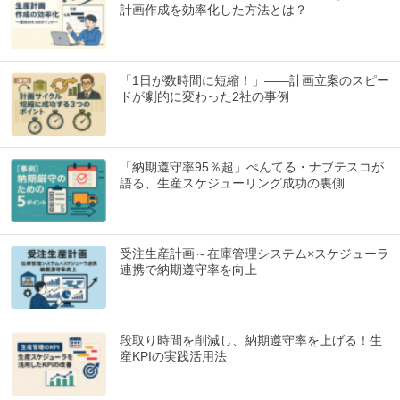
計画作成を効率化した方法とは？
「1日が数時間に短縮！」――計画立案のスピー
ドが劇的に変わった2社の事例
「納期遵守率95％超」ぺんてる・ナブテスコが
語る、生産スケジューリング成功の裏側
受注生産計画～在庫管理システム×スケジューラ
連携で納期遵守率を向上
段取り時間を削減し、納期遵守率を上げる！生
産KPIの実践活用法