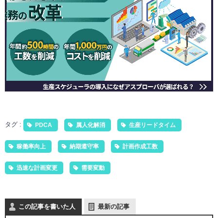
タグ :
PDCA
属人化解消
生産リードタイム
稼働率向上
納期遵守率
計画作成工数
迅速な計画変更
需要変動
この記事を書いた人
最新の記事