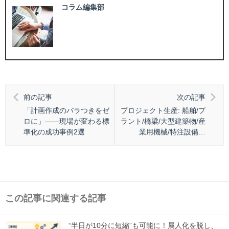
コラム編集部
前の記事
次の記事
「計画作成のバラつきをゼ
プロジェクト生産: 船舶/プ
ロに」――現場が変わる標
ラント/橋梁/大型建築物/産
準化の成功事例2選
業用機械/特注設備…
この記事に関連する記事
“半日が10分に短縮”も可能に！属人化を脱し、