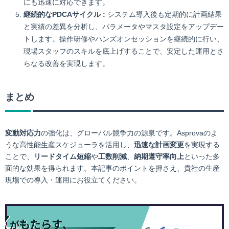
にも迅速に対応できます。
継続的なPDCAサイクル :
システム導入後も定期的に計画結果
と実績の差異を分析し、パラメータやマスタ設定をアップデー
トします。操作研修やハンズオンセッションを継続的に行い、
現場スタッフのスキルを底上げすることで、安定した運用とさ
らなる改善を実現します。
まとめ
変動対応力
の強化は、グローバル競争力の源泉です。Asprovaのよ
うな高性能生産スケジューラを活用し、
迅速な計画変更
を実現する
ことで、
リードタイム短縮
や
工数削減
、
納期遵守率向上
といった多
面的な効果を得られます。本記事のポイントを押さえ、貴社の生産
現場での導入・運用にお役立てください。