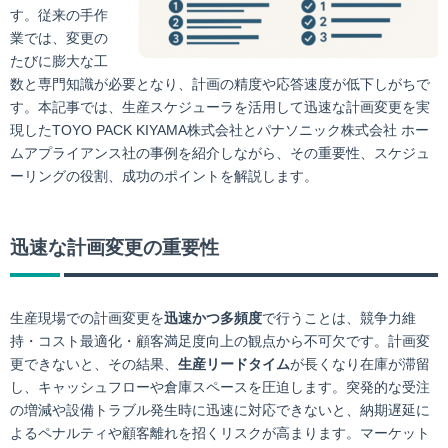
す。従来の手作
業では、変更の
たびに膨大な工
数と専門知識が必要となり、計画の精度や応答速度が低下しがちで
す。本記事では、生産スケジューラを活用して迅速な計画変更を実
現したTOYO PACK KIYAMA株式会社とパナソニック株式会社 ホー
ムアプライアンス社の事例を紹介しながら、その重要性、スケジュ
ーリングの役割、成功のポイントを解説します。
迅速な計画変更の重要性
生産現場での計画変更を
迅速かつ多頻度
で行うことは、競争力維
持・コスト最適化・顧客満足度向上の観点から不可欠です。計画変
更できないと、その結果、
生産リードタイム
が長くなり在庫が滞留
し、キャッシュフローや倉庫スペースを圧迫します。突発的な受注
の増減や設備トラブル発生時に迅速に対応できないと、納期遅延に
よるペナルティや顧客離れを招くリスクが高まります。マーケット