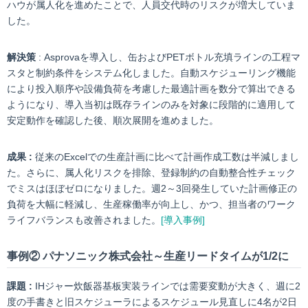
ハウが属人化を進めたことで、人員交代時のリスクが増大していま
した。
解決策
: Asprovaを導入し、缶およびPETボトル充填ラインの工程マ
スタと制約条件をシステム化しました。自動スケジューリング機能
により投入順序や設備負荷を考慮した最適計画を数分で算出できる
ようになり、導入当初は既存ラインのみを対象に段階的に適用して
安定動作を確認した後、順次展開を進めました。
成果 :
従来のExcelでの生産計画に比べて計画作成工数は半減しまし
た。さらに、属人化リスクを排除、登録制約の自動整合性チェック
でミスはほぼゼロになりました。週2～3回発生していた計画修正の
負荷を大幅に軽減し、生産稼働率が向上し、かつ、担当者のワーク
ライフバランスも改善されました。
[導入事例]
事例② パナソニック株式会社～生産リードタイムが1/2に
課題 :
IHジャー炊飯器基板実装ラインでは需要変動が大きく、週に2
度の手書きと旧スケジューラによるスケジュール見直しに4名が2日