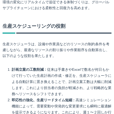
環境の変化にリアルタイムで追従できる体制づくりは、グローバル
サプライチェーンにおける柔軟性と回復力を高めます。
生産スケジューリングの役割
生産スケジューラは、設備や作業員などのリソースの制約条件を考
慮しながら、最適なリソースの割り振りや作業順序を自動算出し、
以下のような役割を果たします。
計画立案の工数削減 :
従来は手書きやExcelで数名が何日もか
けて行っていた生産計画の作成・修正を、生産スケジューラに
よる自動計算に置き換えることで、計画立案工数は大幅に削減
します。これにより担当者の負担が軽減され、より戦略的な業
務へリソースをシフトできます。
即応性の強化、生産リードタイム短縮 :
高速シミュレーション
機能によって、需要変動や突発的な変更要求にも瞬時に最適解
を提示できるようになります。これにより、週１〜２回しか行