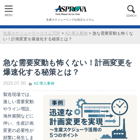
生産スケジューリングお役立ちコラム
生産スケジューラーコラムTOP
>
A2:導入事例
>
急な需要変動も怖くな
い！計画変更を爆速化する秘策とは？
急な需要変動も怖くない！計画変更を
爆速化する秘策とは？
2025.07.30
A2:導入事例
製造現場では、
激しい需要変動
やライン増設、
海外展開などに
伴い、生産計画
変更の必要性が
頻繁に発生しま