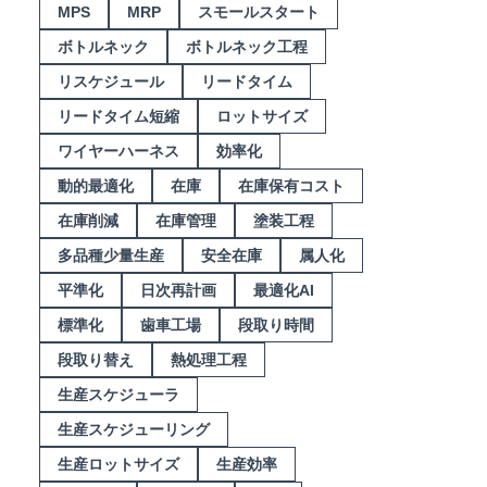
MPS
MRP
スモールスタート
ボトルネック
ボトルネック工程
リスケジュール
リードタイム
リードタイム短縮
ロットサイズ
ワイヤーハーネス
効率化
動的最適化
在庫
在庫保有コスト
在庫削減
在庫管理
塗装工程
多品種少量生産
安全在庫
属人化
平準化
日次再計画
最適化AI
標準化
歯車工場
段取り時間
段取り替え
熱処理工程
生産スケジューラ
生産スケジューリング
生産ロットサイズ
生産効率