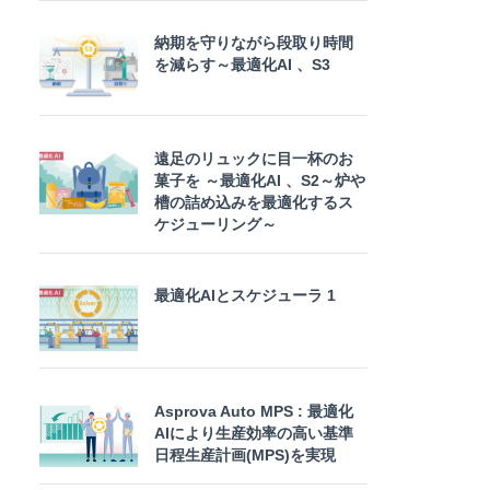
納期を守りながら段取り時間
を減らす～最適化AI 、S3
遠足のリュックに目一杯のお
菓子を ～最適化AI 、S2～炉や
槽の詰め込みを最適化するス
ケジューリング～
最適化AIとスケジューラ 1
Asprova Auto MPS : 最適化
AIにより生産効率の高い基準
日程生産計画(MPS)を実現