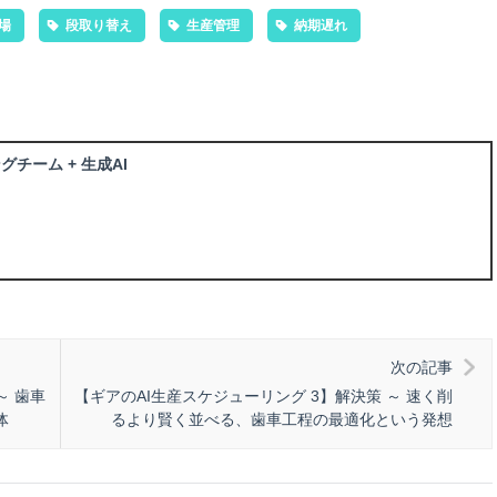
場
段取り替え
生産管理
納期遅れ
グチーム + 生成AI
次の記事
～ 歯車
【ギアのAI生産スケジューリング 3】解決策 ～ 速く削
体
るより賢く並べる、歯車工程の最適化という発想