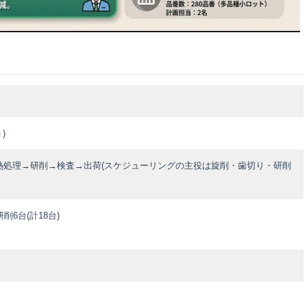
)
熱処理→研削→検査→出荷(スケジューリングの主役は旋削・歯切り・研削
削6台(計18台)