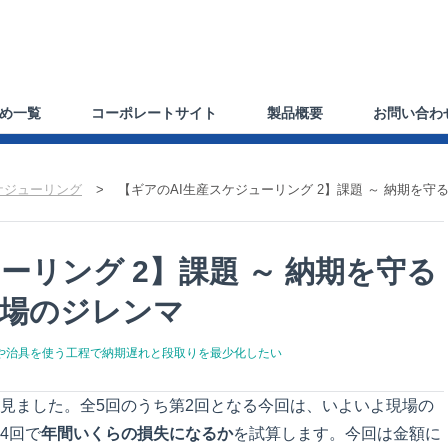
め一覧
コーポレートサイト
製品概要
お問い合わ
ケジューリング
>
【ギアのAI生産スケジューリング 2】課題 ～ 納期を
ーリング 2】課題 ～ 納期を守る
工場のジレンマ
金型や治具を使う工程で納期遅れと段取りを最少化したい
見ました。全5回のうち第2回となる今回は、いよいよ現場の
4回で
年間いくらの損失になるか
を試算します。今回は金額に