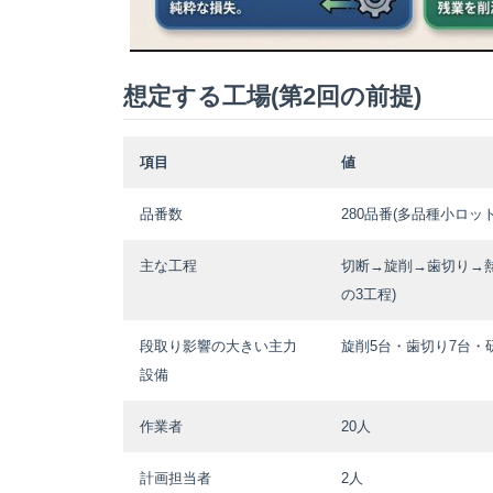
想定する工場(第2回の前提)
項目
値
品番数
280品番(多品種小ロット
主な工程
切断→旋削→歯切り→
の3工程)
段取り影響の大きい主力
旋削5台・歯切り7台・研
設備
作業者
20人
計画担当者
2人