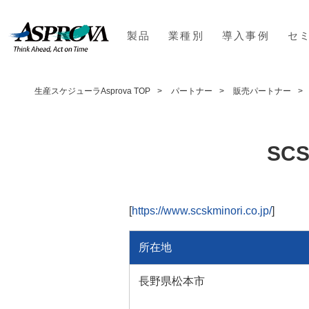
製品
業種別
導入事例
セ
生産スケジューラAsprova TOP
パートナー
販売パートナー
SC
[
https://www.scskminori.co.jp/
]
所在地
長野県松本市