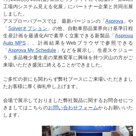
工場内システム見える化展」にパートナー企業と共同出展
しました。
アスプローバブースでは、最新バージョンの「
Asprova
」や
「
Solverオプション
」の他、自動車部品業界向け基準日程
生産計画を最適化AIで素早く立案できる新製品「
Asprova
Auto MPS
」、計画結果をWebブラウザで参照できる
「
Asprova My Schedule
」などを展示し、生産スケジュー
ラ、多品種少量生産の業務変革に興味を持つ沢山の方がご
来場いただき盛況に終えることができました。
ご多忙の折にも関わらず弊社ブースにご来場いただきまし
たお客様に厚く御礼申し上げます。
会場で展示しておりました弊社製品に関するお問合せにつ
きましてはこちらの
お問い合わせフォーム
からお願いいた
します。