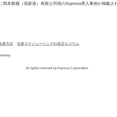
岡本製襪（張家港）有限公司様のAsprova導入事例が掲載さ
生産方式
生産スケジューリングお役立ちコラム
rmany
All rights reserved by Asprova Corporation.