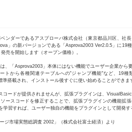
門ベンダーであるアスプローバ株式会社（東京都品川区、社長
va」の新バージョンである「Asprova2003 Ver2.0.5」
日より発売を開始します（オープン価格）。
1は、「Asprova2003」本体にはない機能でユーザー企業から
ートから各種関連テーブルへの”ジャンプ機能”など、19
.5」に無償で標準搭載され、インストール後すぐに使い始めることができま
ソースコードが提供されませんが、拡張プラグインは、VisualBas
、ソースコードを修正することで、拡張プラグインの機能拡張
を学習すれば、ユーザー独自の機能をプラグインとして開発す
ージ市場実態総調査 2002」（株式会社富士経済）より