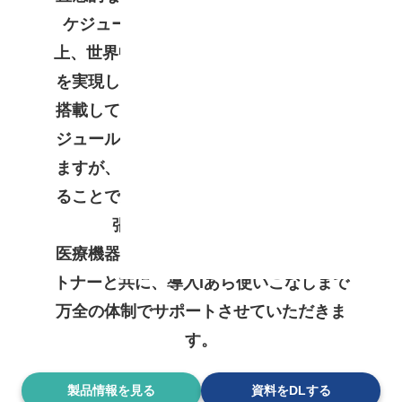
ケジューラです。リリースから30年以
上、世界中の3500以上の最適化と効率化
を実現してきました。豊富な機能を標準
搭載しておりますので、どんな部品やモ
ジュールの生産計画にもご利用いただけ
ますが、有料のオプションを組み合わせ
ることで更に便利にご利用いただける拡
張性にも優れています。
医療機器の業界に精通した導入支援パー
トナーと共に、導入lあら使いこなしまで
万全の体制でサポートさせていただきま
す。
製品情報を見る
資料をDLする