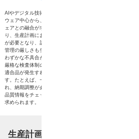
AIやデジタル技術の進展により、医療機器は従来のハード
ウェア中心から、データ統合やAI解析を活用したソフトウ
ェアとの融合が求められるようになっています。これによ
り、生産計画においても新たな技術や製品ラインへの対応
が必要となり、計画の複雑性が増しています。また、品質
管理の厳しさも生産管理業務の負担を大きくしています。
わずかな不具合が患者の生命に関わるため、生産現場では
厳格な検査体制のもとで品質を確保しなければならず、不
適合品が発生すれば、その影響は生産計画全体に波及しま
す。たとえば、一つの部品に問題が見つかれば、出荷が遅
れ、納期調整が必要となるため、生産管理担当者は、常に
品質情報をチェックし、迅速な判断と柔軟な計画の変更を
求められます。
生産計画業務で抱えている課題