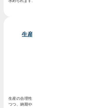
求められます。
生産効率の最大化による
コスト削減
生産の合理性を最大限に高めて製造コストを削減し
つつ、納期やリソース、設備のメンテナンス等の制