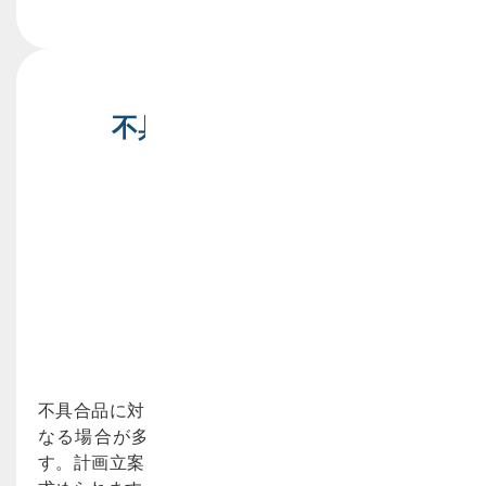
不具合品の発生に伴う
柔軟な計画調整
不具合品に対しては早急なリカバリー生産が必要に
なる場合が多く、生産現場に大きな混乱を与えま
す。計画立案担当者にも速やかな生産計画の修正が