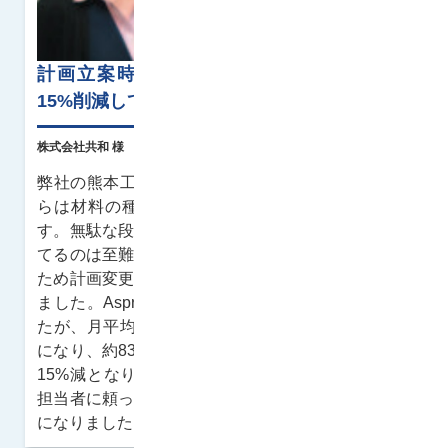
計画立案時間を83%削減。段取り替えも約
15%削減して生産性を向上
株式会社共和 様
弊社の熊本工場では約200種類の品目があり、これ
らは材料の種類から加工条件まで全てが異なりま
す。無駄な段取り替えが発生しないように計画を立
てるのは至難な上に、そもそも立案に時間がかかる
ため計画変更に柔軟に対応できない問題を抱えてい
ました。Asprovaはノンカスタマイズで導入しまし
たが、月平均48時間かかっていた立案時間が8時間
になり、約83%も削減できました。段取り替えも約
15%減となり、在庫も10-20%減。難解でベテラン
担当者に頼っていた仕事もみんなで分担できるよう
になりました。