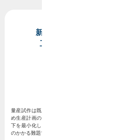
新技術導入のための
工程変更への対応
量産試作は既存品の生産の間に行わねばならないた
め生産計画の変更が必要になります。生産効率の低
下を最小化して量産試作を追加する計画変更は手間
のかかる難題です。