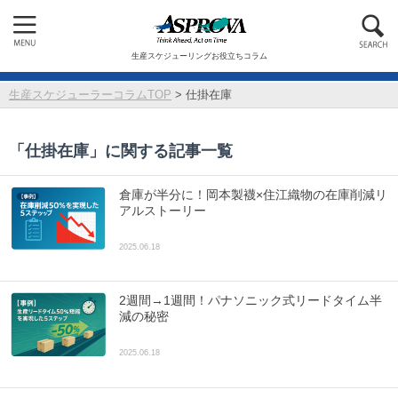
生産スケジューリングお役立ちコラム
生産スケジューラーコラムTOP
>
仕掛在庫
「
仕掛在庫
」に関する記事一覧
倉庫が半分に！岡本製襪×住江織物の在庫削減リ
アルストーリー
2025.06.18
2週間→1週間！パナソニック式リードタイム半
減の秘密
2025.06.18