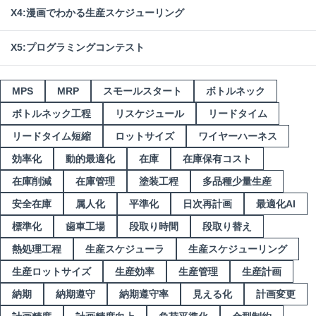
X4:漫画でわかる生産スケジューリング
X5:プログラミングコンテスト
MPS
MRP
スモールスタート
ボトルネック
ボトルネック工程
リスケジュール
リードタイム
リードタイム短縮
ロットサイズ
ワイヤーハーネス
効率化
動的最適化
在庫
在庫保有コスト
在庫削減
在庫管理
塗装工程
多品種少量生産
安全在庫
属人化
平準化
日次再計画
最適化AI
標準化
歯車工場
段取り時間
段取り替え
熱処理工程
生産スケジューラ
生産スケジューリング
生産ロットサイズ
生産効率
生産管理
生産計画
納期
納期遵守
納期遵守率
見える化
計画変更