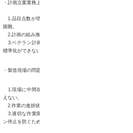
・計画立案業務上の課題
1.品目点数が増えてExcelでのマニュアル作業では対応が
困難。
2.計画の組み換えに時間がかかり過ぎる。
3.ベテラン計画担当者による熟練の職人芸に依存し、の
標準化ができない。
・製造現場の問題
1.現場に中間在庫が山積みで受注オーダとの紐付きが見
えない。
2.作業の進捗状況が見えず顧客に納期回答が出来ない
3.適切な作業開始日時がわからず、材料欠品によるライ
ン停止を防ぐために、材料倉庫がモノで溢れている。