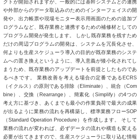
クトが開始されますが、一般的には基幹システムとの連携
や外部からのデータ取込みのためのインターフェイスの開
発や、出力帳票や現場モニター表示用画面のための追加プ
ログラムなど、既存業務と連携するための補修材としての
プログラム開発が発生します。 しかし既存業務を残すため
だけの周辺プログラムの開発は、システムを冗長化させ、
何よりも生産スケジューラ導入の目的が既存業務のシステ
ムへの置き換えというように、導入意義が矮小化されてし
まうため、既存業務のアップデートを前提としたものであ
るべきです。 業務改善を考える場合の定番であるECRS
（イクルス）の原則である排除（Eliminate）、統合（Com
bine）、交換（Rearrange）、簡素化（Simplify）の4つの
考え方に基づき、あくまでも最小の作業負荷で最大の成果
が出るように業務の流れを再構築し、標準業務フローSOP
（Standard Operation Procedure）を作成します。 そして
業務の流れが変われば、必ずデータの流れや構造も変える
必要が出てきますので、生産スケジューラに取り込む情報