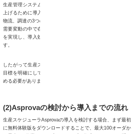
生産管理システム（ERP）は部門ごとの情報管理レベルを
上げるために導入されますが、生産スケジューラは生産、
物流、調達の3つの視点からの業務改善を目的としており、
需要変動の中で在庫や作業員の最適化と生産設備の平準化
を実現し、導入効果を定量的に評価できるソフトウェアで
す。
したがって生産スケジューラ導入を検討する際には、まず
目標を明確にして何をもって成功とするかの評価基準を決
める必要があります。
(2)Asprovaの検討から導入までの流れ
生産スケジューラAsprovaの導入を検討する場合、まず最初
に無料体験版をダウンロードすることで、最大100オーダか