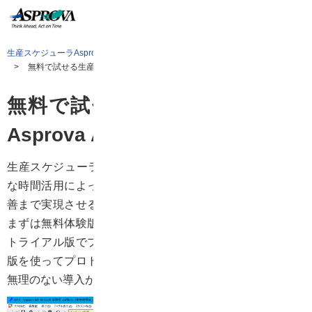
生産スケジューラAsprova TOP
無料で試せる生産スケジューラAsprova APS
無料で試せる生産スケジューラ
Asprova APS
生産スケジューラAsprova APSは製造業の生産資源の有効
な時間活用によって、既存業務の問題点を改善し、収益改
善まで実現させるという問題解決型のソフトウェアです。
まずは無料体験版で基本機能を確認し、次に有料の月単位
トライアル版でプロトタイプを作成し、導入決定後に正式
版を使ってプロトタイプをアップデートするという流れで
無理のない導入が可能です。