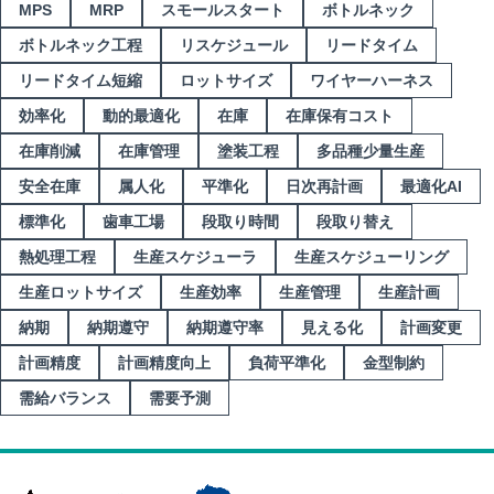
MPS
MRP
スモールスタート
ボトルネック
ボトルネック工程
リスケジュール
リードタイム
リードタイム短縮
ロットサイズ
ワイヤーハーネス
効率化
動的最適化
在庫
在庫保有コスト
在庫削減
在庫管理
塗装工程
多品種少量生産
安全在庫
属人化
平準化
日次再計画
最適化AI
標準化
歯車工場
段取り時間
段取り替え
熱処理工程
生産スケジューラ
生産スケジューリング
生産ロットサイズ
生産効率
生産管理
生産計画
納期
納期遵守
納期遵守率
見える化
計画変更
計画精度
計画精度向上
負荷平準化
金型制約
需給バランス
需要予測