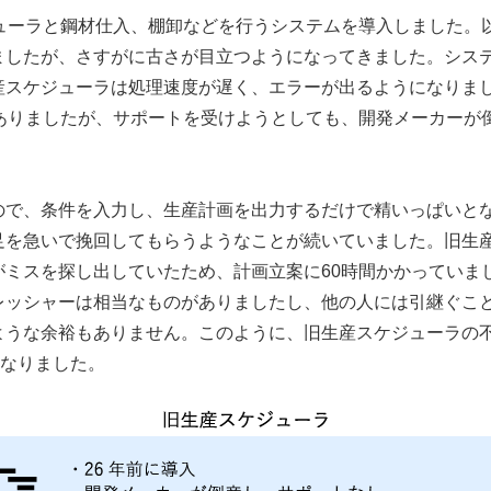
ジューラと鋼材仕入、棚卸などを行うシステムを導入しました。
したが、さすがに古さが目立つようになってきました。システ
産スケジューラは処理速度が遅く、エラーが出るようになりま
もありましたが、サポートを受けようとしても、開発メーカーが
ので、条件を入力し、生産計画を出力するだけで精いっぱいと
足を急いで挽回してもらうようなことが続いていました。旧生
がミスを探し出していたため、計画立案に60時間かかっていま
レッシャーは相当なものがありましたし、他の人には引継ぐこ
ような余裕もありません。このように、旧生産スケジューラの
となりました。