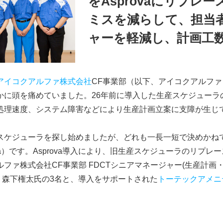
をAsprovaにリプレー
ミスを減らして、担当
ャーを軽減し、計画工数
アイコクアルファ株式会社
CF事業部（以下、アイコクアルフ
かに頭を痛めていました。26年前に導入した生産スケジューラ
処理速度、システム障害などにより生産計画立案に支障が生じ
スケジューラを探し始めましたが、どれも一長一短で決めかね
ova）です。Asprova導入により、旧生産スケジューラのリプ
ァ株式会社CF事業部 FDCTシニアマネージャー(生産計画・購
CG 森下権太氏の3名と、導入をサポートされた
トーテックアメニ