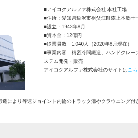
■アイコクアルファ株式会社 本社工場
■住所：愛知県稲沢市祖父江町森上本郷十一
■設立：1943年8月
■資本金：12億円
■従業員数：1,040人（2020年8月現在）
■事業内容：精密冷間鍛造、ハンドクレーン
ステム開発・販売
アイコクアルファ株式会社のサイトは
こち
鍛造により等速ジョイント内輪のトラック溝やクラウニング付