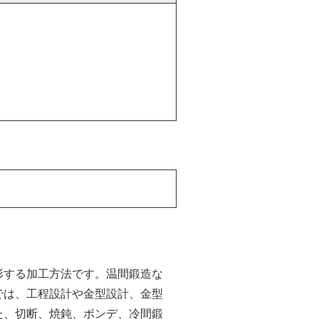
形する加工方法です。温間鍛造な
では、工程設計や金型設計、金型
た、切断、焼鈍、ボンデ、冷間鍛