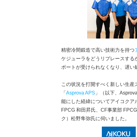
精密冷間鍛造で高い技術力を持つ
ケジューラをどうリプレースする
ポートが受けられなくなり、遅い
この状況を打開すべく新しい生産
「
Asprova APS
」（以下、Aspr
能にした経緯についてアイコクアルフ
FPCG 和田昇氏、CF事業部 FP
ク）松野隼弥氏に伺いました。