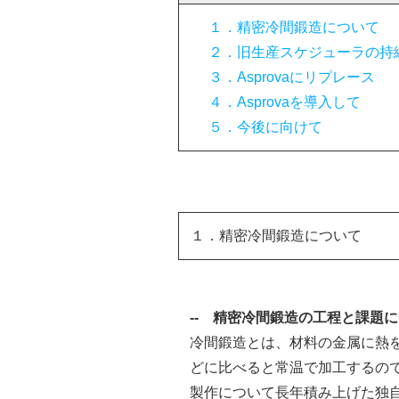
１．精密冷間鍛造について
２．旧生産スケジューラの持
３．Asprovaにリプレース
４．Asprovaを導入して
５．今後に向けて
１．精密冷間鍛造について
--
精密冷間鍛造の工程と課題に
冷間鍛造とは、材料の金属に熱
どに比べると常温で加工するの
製作について長年積み上げた独