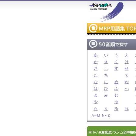
あ
い
う
え
か
き
く
け
さ
し
す
せ
た
ち
て
な
に
ぬ
ね
は
ひ
ふ
へ
ま
み
む
や
ゆ
ら
り
る
れ
A～M
N～Z