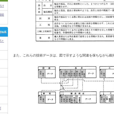
付け
機能
門と
また、これらの技術データは、図で示すような関連を保ちながら維
理