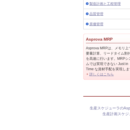
製造計画と工程管理
品質管理
原価管理
Asprova MRP
Asprova MRPは、メモリ
要量計算、リードタイム割
を高速に行います。MRPシ
ムでは実現できない Just in
Time な資材手配を実現し
詳しくはこちら
生産スケジューラのAspr
生産計画スケジ