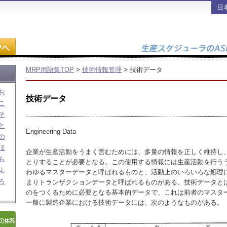
日
MRP用語集TOP
>
技術情報管理
> 技術データ
お
技術データ
こ
そ
と
Engineering Data
の
ほ
企業が生産活動をうまく営むためには、多量の情報を正しく維持し
も
とりすることが必要となる。この使用する情報には生産活動を行う
よ
わゆるマスターデータと呼ばれるものと、活動上のいろいろな処理
ろ
まりトランザクションデータと呼ばれるものがある。技術データと
のをつくるために必要となる基本的データで、これは前者のマスタ
一般に製造企業における技術データには、次のようなものがある。