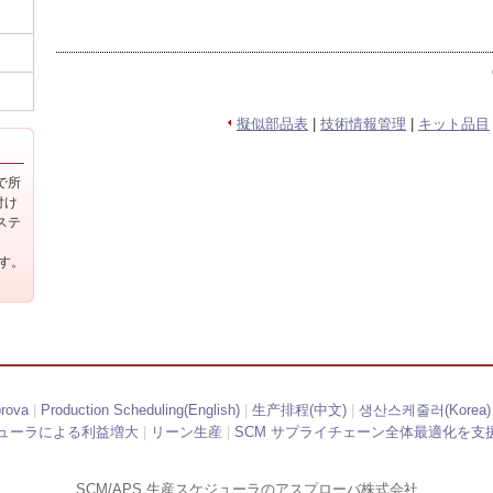
擬似部品表
|
技術情報管理
|
キット品目
上で所
付け
ステ
ます。
ova
|
Production Scheduling(English)
|
生产排程(中文)
|
생산스케줄러(Korea)
ューラによる利益増大
|
リーン生産
|
SCM サプライチェーン全体最適化を支
SCM/APS 生産スケジューラのアスプローバ株式会社