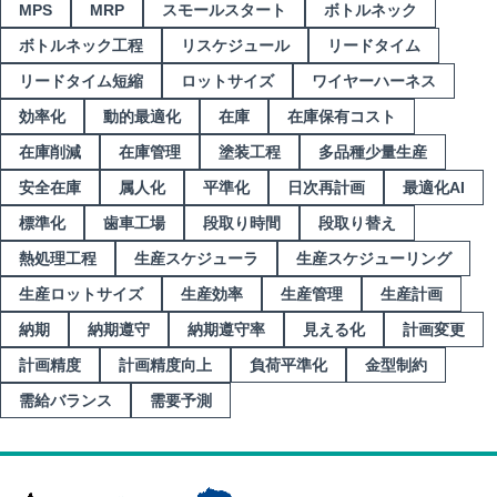
MPS
MRP
スモールスタート
ボトルネック
ボトルネック工程
リスケジュール
リードタイム
リードタイム短縮
ロットサイズ
ワイヤーハーネス
効率化
動的最適化
在庫
在庫保有コスト
在庫削減
在庫管理
塗装工程
多品種少量生産
安全在庫
属人化
平準化
日次再計画
最適化AI
標準化
歯車工場
段取り時間
段取り替え
熱処理工程
生産スケジューラ
生産スケジューリング
生産ロットサイズ
生産効率
生産管理
生産計画
納期
納期遵守
納期遵守率
見える化
計画変更
計画精度
計画精度向上
負荷平準化
金型制約
需給バランス
需要予測