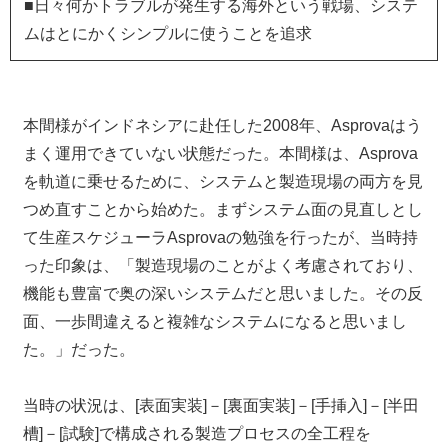
■日々何かトラブルが発生する海外という戦場、システ
ムはとにかくシンプルに使うことを追求
本間様がインドネシアに赴任した2008年、Asprovaはう
まく運用できていない状態だった。本間様は、Asprova
を軌道に乗せるために、システムと製造現場の両方を見
つめ直すことから始めた。まずシステム面の見直しとし
て生産スケジューラAsprovaの勉強を行ったが、当時持
った印象は、「製造現場のことがよく考慮されており、
機能も豊富で奥の深いシステムだと思いました。その反
面、一歩間違えると複雑なシステムになると思いまし
た。」だった。
当時の状況は、[表面実装]－[裏面実装]－[手挿入]－[半田
槽]－[試験]で構成される製造プロセスの全工程を