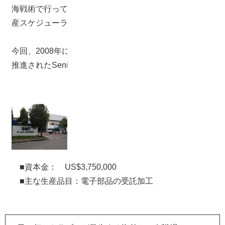
海戦術で行っていた生産調整は限界を迎え2007年に生
産スケジューラAsprovaの導入を決めた。
今回、2008年にインドネシアに赴任し、Asprova導入を
推進されたSenior Managerの本間様にお話を伺った。
PT.SMT.INDONESIA
■住所： EIJP Industrial Park,Plot
5C-2,Cikarang,Bekasi Indonesia
■設立： 1996年8月
■資本金： US$3,750,000
■主な生産品目：電子部品の受託加工