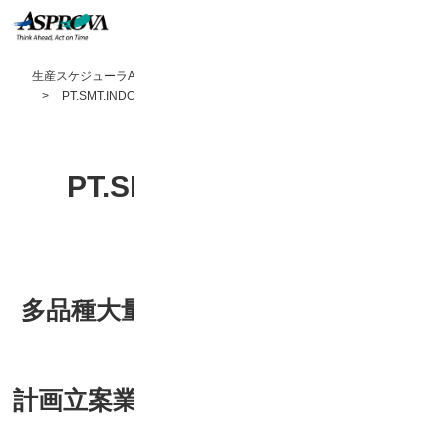
生産スケジューラAsprova TOP
導入事例
PT.SMT.INDONESIA 様
PT.SMT.INDONESIA 様
多品種大量生産を乗り越えるために
人海戦術を脱却
計画立案業務のリードタイムは3日か
ら1日へ