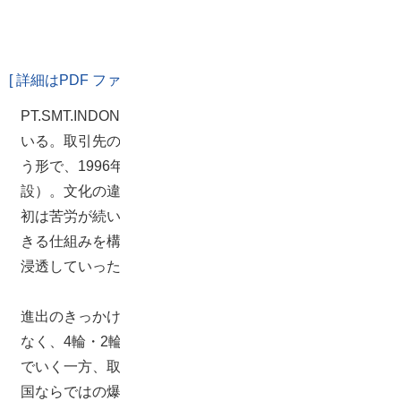
[ 詳細はPDF ファイルでご覧頂けます ]
PT.SMT.INDONESIA様(以下SMT)は電子部品を製造して
いる。取引先の大手電機メーカのインドネシア進出に伴
う形で、1996年にバタム島に設立（99年に現住所に移
設）。文化の違いや言葉の壁、に悩まされるなど設立当
初は苦労が続いたが、教育制度を導入し高品質を確保で
きる仕組みを構築し、インドネシアでの電子部品製造が
浸透していった。
進出のきっかけとなった大手電機メーカとの取引だけで
なく、4輪・2輪向けの取引が増えるなど事業拡大が進ん
でいく一方、取引先が増えることによる多品種化と新興
国ならではの爆発的な需要による大量生産が重なり、人