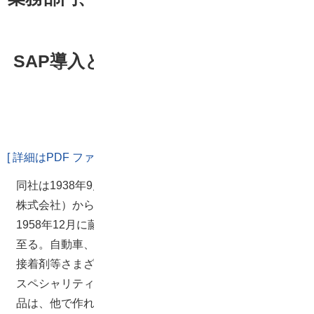
共有
SAP導入とともにスケジューラ再立
上げ成功！
[ 詳細はPDF ファイルでご覧頂けます ]
同社は1938年9月に藤倉工業株式会社（現藤倉ゴム工業
株式会社）から藤倉化学工業株式会社として分離独立、
1958年12月に藤倉化成株式会社と社名を改称し現在に
至る。自動車、建材、エレクトロニクス、複写機、粘・
接着剤等さまざまな市場に製品を供給している。 特に
スペシャリティコーティング剤及びファインケミカル製
品は、他で作れない高付加価値製品として市場において