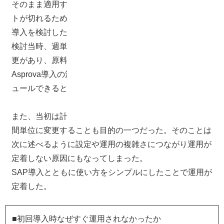
そのまま適用するのは難しいことと、 2008年にサポー
トが切れるため、そのタイミングで別のスケジューラの
導入を検討した。
検討当時、週単位の計画立案のほか、日単位での計画変
更があり、原料の発注も2，3日単位で変更があった。
Asprova導入の決め手の一つとしては、高速でリスケジ
ュールできるという点も大きかった。
また、当初は計画時間短縮のみでなく日単位の計画を時
間単位に変更することも目的の一つだった。そのことは
次に述べるように設定や運用の複雑さにつながり運用が
定着しない原因にもなってしまった。
SAP導入とともに使い方をシンプルにしたことで運用が
定着した。
■初回導入時なぜすぐ運用されなかったか