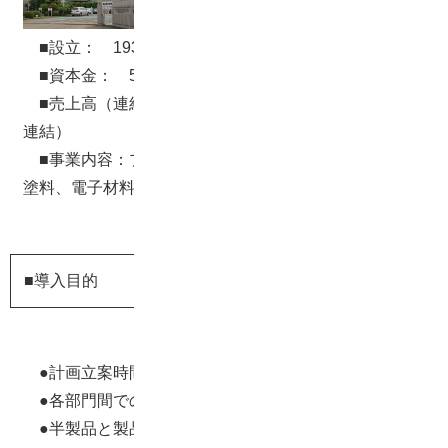
15黒龍芝公園ビル
■設立： 1938年9月22日
■資本金： 5,352百万円（平成27年5月現在）
■売上高（連結）：69,560百万円 （平成27年3月期
連結）
■事業内容：プラスチック用コーティング材、建築用
塗料、電子材料、機能材料、化成品の製造
■導入目的
●計画立案時間の削減、立案作業の負荷軽減
●各部門間での現場の製造状況の共有
●半製品と製品オーダ紐付け自動化