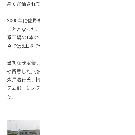
高く評価されている。
2008年に佐野事業所の3つの部門でAsprovaを導入する
こととなった。ところがそのうち実際に運用したのは水
系工場の1本のみ。その後ERP導入を機に再立上げし、
今では5工場でAsprovaを有効に活用している。
当初なぜ定着しなかったのか、また再立上げ時の工夫点
や留意した点を佐野事業所 生産二部 塗料生産管理課
森戸浩行氏、情報システム部長 吉永純明氏、情報シス
テム部 システム課 課長 伊東正晴氏にお話を伺っ
た。
藤倉化成株式会社
■本社所在地：東京都港区芝公園2-6-