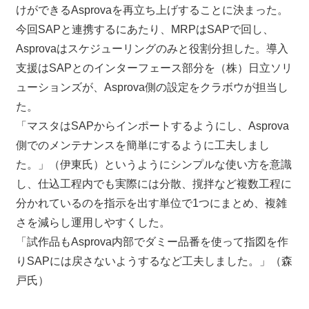
けができるAsprovaを再立ち上げすることに決まった。
今回SAPと連携するにあたり、MRPはSAPで回し、
Asprovaはスケジューリングのみと役割分担した。導入
支援はSAPとのインターフェース部分を（株）日立ソリ
ューションズが、Asprova側の設定をクラボウが担当し
た。
「マスタはSAPからインポートするようにし、Asprova
側でのメンテナンスを簡単にするように工夫しまし
た。」（伊東氏）というようにシンプルな使い方を意識
し、仕込工程内でも実際には分散、撹拌など複数工程に
分かれているのを指示を出す単位で1つにまとめ、複雑
さを減らし運用しやすくした。
「試作品もAsprova内部でダミー品番を使って指図を作
りSAPには戻さないようするなど工夫しました。」（森
戸氏）