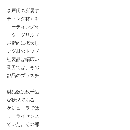
森戸氏の所属する佐野事業所 生産二部では塗料（コー
ティング材）を製造している。藤倉化成のプラスチック
コーティング材は、昭和43年（1968年）自動車ラジエ
ーターグリル（ABS樹脂）への採用を機に、その用途が
飛躍的に拡大した。以来、同社はプラスチックコーティ
ング材のトップメーカーとしての評価を得ると共に、同
社製品は幅広い分野で採用されている。とりわけ自動車
業界では、その機能性と意匠性が高く評価され、内外装
部品のプラスチック部分に数多く採用されている。
製品数は数千品目にも上り、人手での計画は非常に困難
な状況である。 Asprova導入前に使用していた他社製ス
ケジューラでは同社の仕様に合わせカスタマイズしてお
り、ライセンスの十倍以上のカスタマイズ費用が掛かっ
ていた。その部門での仕様には合致していたが他部門に