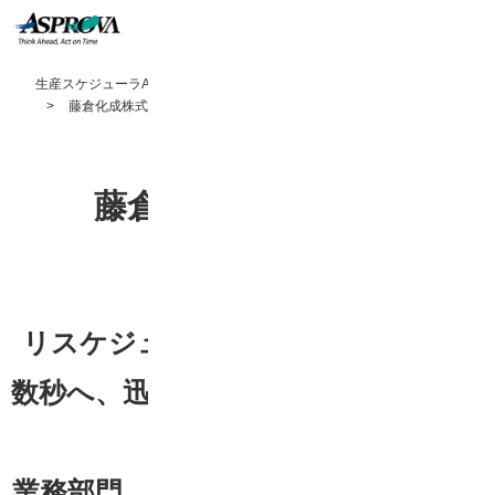
生産スケジューラAsprova TOP
導入事例
藤倉化成株式会社 様
藤倉化成株式会社 様
リスケジュール時間が１回半日から
数秒へ、迅速な計画立案・変更が可能
に
業務部門、営業部門と製造現場で情報