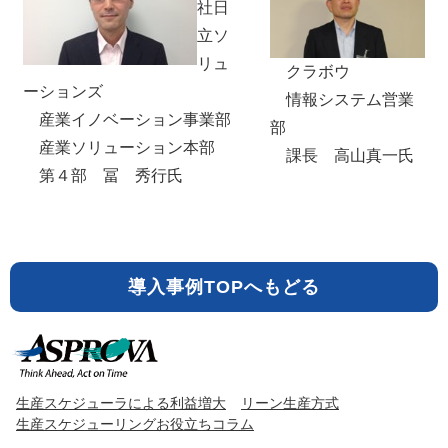
社日
立ソ
リュ
クラボウ
ーションズ
情報システム営業
産業イノベーション事業部
部
産業ソリューション本部
課長 高山真一氏
第４部 冨 秀行氏
導入事例TOPへもどる
生産スケジューラによる利益増大
リーン生産方式
生産スケジューリングお役立ちコラム