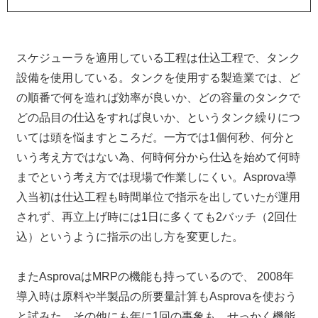
スケジューラを適用している工程は仕込工程で、タンク
設備を使用している。タンクを使用する製造業では、ど
の順番で何を造れば効率が良いか、どの容量のタンクで
どの品目の仕込をすれば良いか、というタンク繰りにつ
いては頭を悩ますところだ。一方では1個何秒、何分と
いう考え方ではない為、何時何分から仕込を始めて何時
までという考え方では現場で作業しにくい。Asprova導
入当初は仕込工程も時間単位で指示を出していたが運用
されず、再立上げ時には1日に多くても2バッチ（2回仕
込）というように指示の出し方を変更した。
またAsprovaはMRPの機能も持っているので、 2008年
導入時は原料や半製品の所要量計算もAsprovaを使おう
と試みた。その他にも年に1回の事象も、せっかく機能