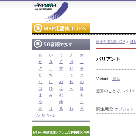
MRP用語集TOP
>
技
あ
い
う
え
お
バリアント
か
き
く
け
こ
さ
し
す
せ
そ
た
ち
て
と
Variant
派系
な
に
ぬ
ね
の
は
ひ
ふ
へ
ほ
派系のことで、バリエ
ま
み
む
も
や
ゆ
よ
ら
り
る
れ
ろ
関連用語:
オプション
A～M
N～Z