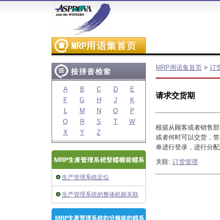
MRP用语集首页
>
订
A
B
C
D
E
请求交货期
F
G
H
J
K
L
M
N
O
P
Q
R
S
T
W
根据从顾客或者销售部
X
Y
Z
或者何时可以交货，答
单进行登录，进行分配
关联:
订货管理
生产管理系统定位
生产管理系统的整体机能关联