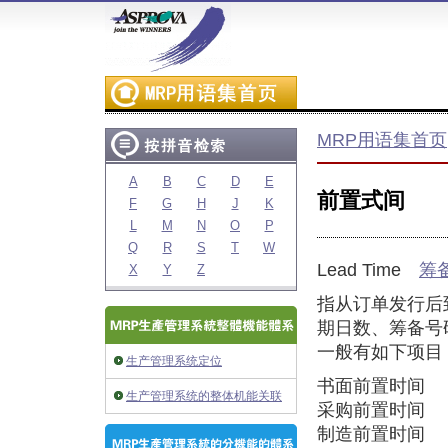
MRP用语集首页
A
B
C
D
E
前置式间
F
G
H
J
K
L
M
N
O
P
Q
R
S
T
W
Lead Time
筹
X
Y
Z
指从订单发行后
期日数、筹备号
一般有如下项目
生产管理系统定位
书面前置时间
生产管理系统的整体机能关联
采购前置时间
制造前置时间