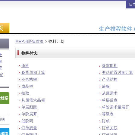
日
MRP用语集首页
> 物料计划
物料计划
E
K
B/M
备货周期
P
备货周期计算
变动前置时间计算
W
不合格率
产品结构
成品率
筹备
抽取
从属需求
从属需求品项
单层反查
单层跟踪
单阶需求量展开
单阶展开
等级表
关联
低阶码
订单
订单残量
订单关联
订单取消
订单状況