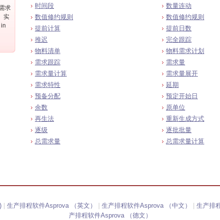
时间段
数量连动
行需求
。实
数值修约规则
数值修约规则
in
提前计算
提前日数
推迟
完全跟踪
物料清单
物料需求计划
需求跟踪
需求量
需求量计算
需求量展开
需求特性
延期
预备分配
预定开始日
余数
原单位
再生法
重新生成方式
逐级
逐批批量
总需求量
总需求量计算
)
|
生产排程软件Asprova （英文）
|
生产排程软件Asprova （中文）
|
生产排程
产排程软件Asprova （德文）