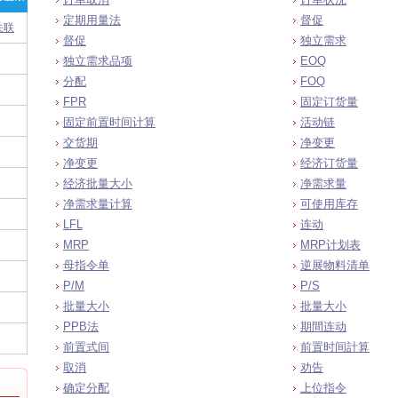
定期用量法
督促
关联
督促
独立需求
独立需求品项
EOQ
分配
FOQ
FPR
固定订货量
固定前置时间计算
活动链
交货期
净变更
净变更
经济订货量
经济批量大小
净需求量
净需求量计算
可使用库存
LFL
连动
MRP
MRP计划表
母指令单
逆展物料清单
P/M
P/S
批量大小
批量大小
PPB法
期間连动
前置式间
前置时间計算
取消
劝告
确定分配
上位指令