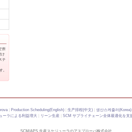
上で所
付け
ステ
ます。
ova
|
Production Scheduling(English)
|
生产排程(中文)
|
생산스케줄러(Korea)
ューラによる利益増大
|
リーン生産
|
SCM サプライチェーン全体最適化を支
SCM/APS 生産スケジューラのアスプローバ株式会社