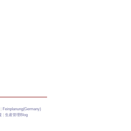
|
Feinplanung(Germany)
援
|
生産管理Blog