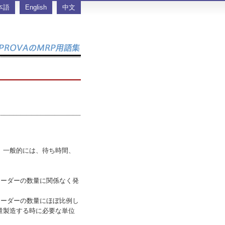
本語
English
中文
、一般的には、待ち時間、
オーダーの数量に関係なく発
オーダーの数量にほぼ比例し
量製造する時に必要な単位