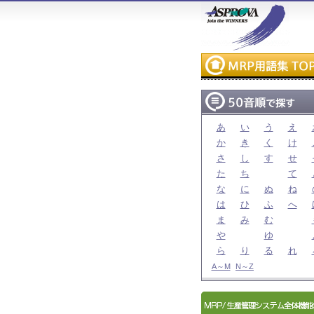
あ
い
う
え
か
き
く
け
さ
し
す
せ
た
ち
て
な
に
ぬ
ね
は
ひ
ふ
へ
ま
み
む
や
ゆ
ら
り
る
れ
A～M
N～Z