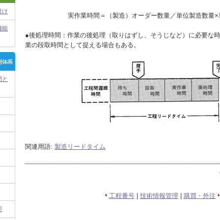
付け
実作業時間＝（製造）オーダー数量／単位製造数量×
機能
●後処理時間：作業の後処理（取りはずし、そうじなど）に必要な
業の段取時間として捉える場合もある。
門と
関連用語:
製造リードタイム
工程番号
|
技術情報管理
|
購買・外注
理