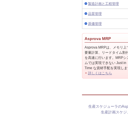
製造計画と工程管理
品質管理
原価管理
Asprova MRP
Asprova MRPは、メモリ
要量計算、リードタイム割
を高速に行います。MRPシ
ムでは実現できない Just in
Time な資材手配を実現し
詳しくはこちら
生産スケジューラのAspr
生産計画スケジ