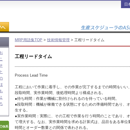
日
MRP用語集TOP
>
技術情報管理
> 工程リードタイム
お
工程リードタイム
こ
そ
と
Process Lead Time
の
ほ
工程において作業に着手し、その作業が完了するまでの時間をいい
も
段取時間、実作業時間、後処理時間より構成される。
よ
●待ち時間：作業が機械に割付けられるのを待っている時間。
ろ
●段取時間：機械が稼働できる状態にするための準備時間であり、
生する。
●実作業時間：実際に、その工程で作業を行う時間のことであり、
て増大する。なお、実作業時間を求める計算式は、品目をある単位
時間とオーダー数量との関係で表わされる。