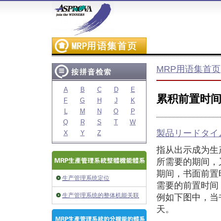
MRP用语集首页
A
B
C
D
E
累积前置时
F
G
H
J
K
L
M
N
O
P
Q
R
S
T
W
製品リードタイ
X
Y
Z
指从出示成为生
所需要的期间，
期间，书面前置
生产管理系统定位
需要的前置时间
生产管理系统的整体机能关联
例如下图中，当
天。