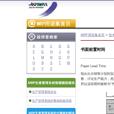
MRP用语集首页
>
技
A
B
C
D
E
书面前置时间
F
G
H
J
K
L
M
N
O
P
Q
R
S
T
W
Paper Lead Time
X
Y
Z
指从出示销售计划到实
整，讨论生产能力，然
所以这段期间被称为“
生产管理系统定位
生产管理系统的整体机能关联