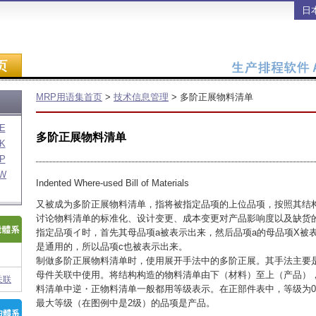
日
MRP用语集首页
>
技术信息管理
> 多阶正展物料清单
E
多阶正展物料清单
K
P
W
Indented Where-used Bill of Materials
又被成为多阶正展物料清单，指将被指定品项的上位品项，按照其结
讨论物料清单的标准化、设计变更、成本变更对产品影响度以及缺货
指定品项イ时，首先其母品项a被表示出来，然后品项a的母品项X被
是通用的，所以品项c也被表示出来。
制做多阶正展物料清单时，使用展开手法中的多阶正展。其手法主要
母件关联中使用。将结构构造的物料清单由下（材料）至上（产品）
关联
料清单中逆・正物料清单一般都用等级表示。在正部件表中，等级为
最大等级（在图例中是2级）的品项是产品。