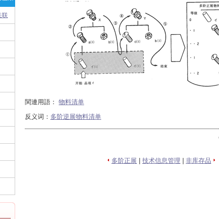
关联
関連用語：
物料清单
反义词：
多阶逆展物料清单
多阶正展
|
技术信息管理
|
非库存品