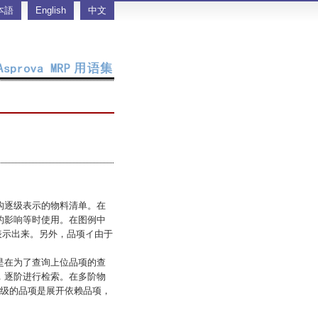
本語
English
中文
构逐级表示的物料清单。在
的影响等时使用。在图例中
表示出来。另外，品项イ由于
是在为了查询上位品项的查
，逐阶进行检索。在多阶物
0级的品项是展开依赖品项，