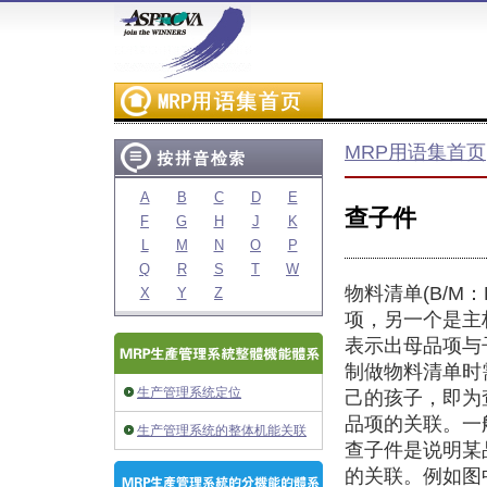
MRP用语集首页
A
B
C
D
E
查子件
F
G
H
J
K
L
M
N
O
P
Q
R
S
T
W
物料清单(B/M：B
X
Y
Z
项，另一个是主
表示出母品项与
制做物料清单时
生产管理系统定位
己的孩子，即为
品项的关联。一
生产管理系统的整体机能关联
查子件是说明某
的关联。例如图