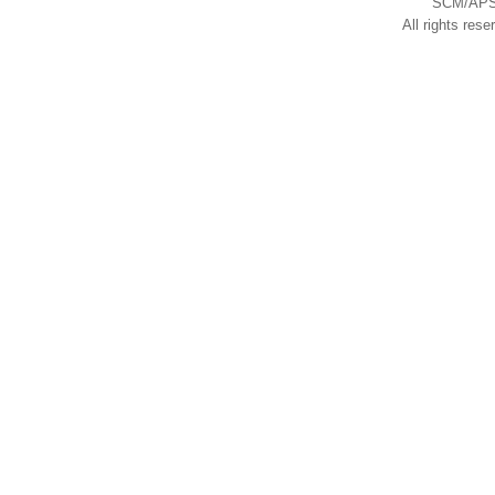
SCM/APS
All rights res