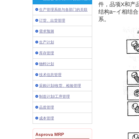
件，品项X和产品
生产管理系统与各部门的关联
结构a−イ相结
系。
订货、出货管理
需求预测
生产计划
库存管理
物料计划
技术信息管理
采购计划/收货、检验管理
制造计划/工序管理
品质管理
成本管理
Asprova MRP