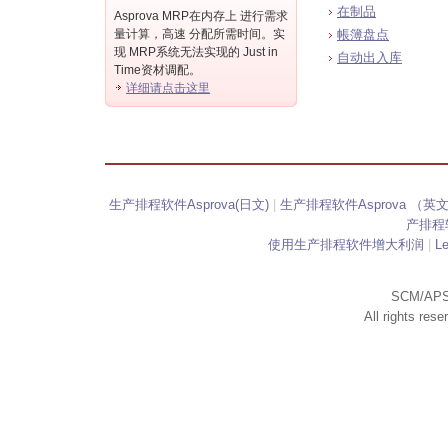
在制品
Asprova MRP在内存上 进行需求
量计算，高速 分配所需时间。实
帳簿盘点
现 MRP系统无法实现的 Just in
自动出入库
Time资材调配。
详细请点击这里
生产排程软件Asprova(日文)
|
生产排程软件Asprova （英
产排程软
使用生产排程软件增大利润
|
L
SCM/APS
All rights res