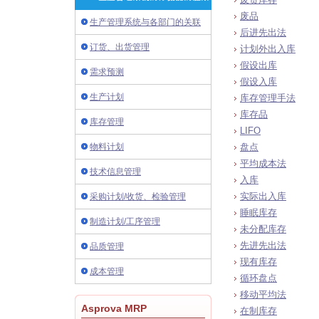
废品
生产管理系统与各部门的关联
后进先出法
订货、出货管理
计划外出入库
假设出库
需求预测
假设入库
生产计划
库存管理手法
库存品
库存管理
LIFO
物料计划
盘点
平均成本法
技术信息管理
入库
实际出入库
采购计划/收货、检验管理
睡眠库存
制造计划/工序管理
未分配库存
先进先出法
品质管理
现有库存
成本管理
循环盘点
移动平均法
Asprova MRP
在制库存